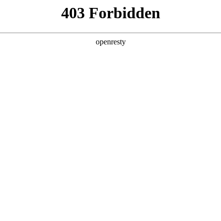
产品及服务
行业解决方案
合作伙伴
投资者关系
A视讯数码深度参与AI Tour香港站
2026 / 04 / 29
举行。PA视讯数码首次以微软香港CSP（云解决方案提供商）全新身份亮相此次国
，分别围绕PA视讯问学（Smart Vision）产品能力和微软企业级AI技术
栈服务能力。与此同时，PA视讯数码千帆·出海伙伴招募计划也正式启动