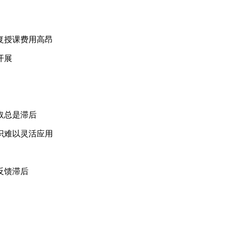
识的重复授课费用高昂
开展
识获取总是滞后
训知识难以灵活应用
，反馈滞后