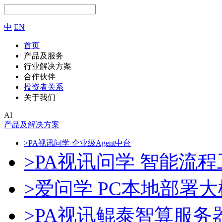
中
EN
首页
产品及服务
行业解决方案
合作伙伴
投资者关系
关于我们
AI
产品及解决方案
>PA视讯问学 企业级Agent中台
>PA视讯问学 智能流
>爱问学 PC本地部署
>PA视讯鲲泰智算服务