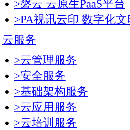
>磐云 云原生PaaS平台
>PA视讯云印 数字化
云服务
>云管理服务
>安全服务
>基础架构服务
>云应用服务
>云培训服务