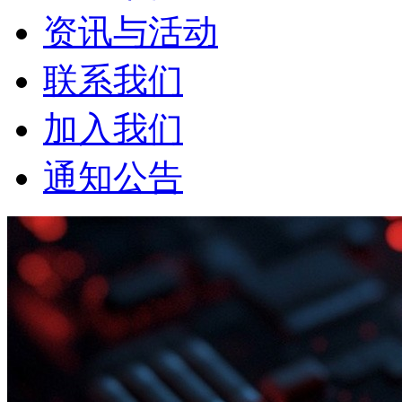
资讯与活动
联系我们
加入我们
通知公告