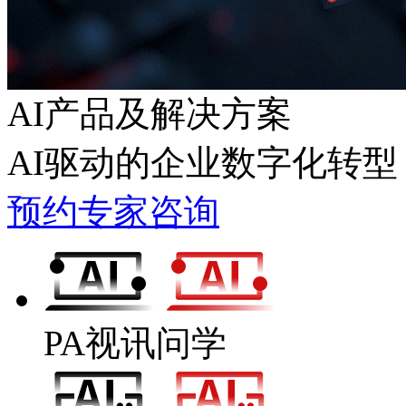
AI产品及解决方案
AI驱动的企业数字化转型
预约专家咨询
PA视讯问学