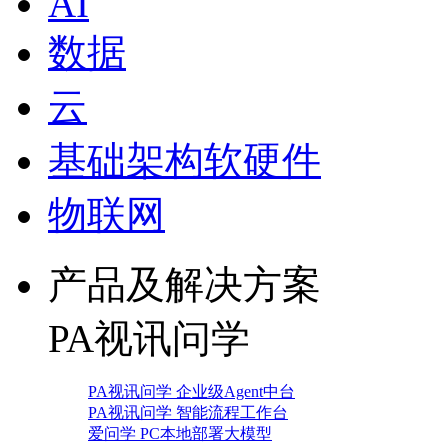
AI
数据
云
基础架构软硬件
物联网
产品及解决方案
PA视讯问学
PA视讯问学 企业级Agent中台
PA视讯问学 智能流程工作台
爱问学 PC本地部署大模型