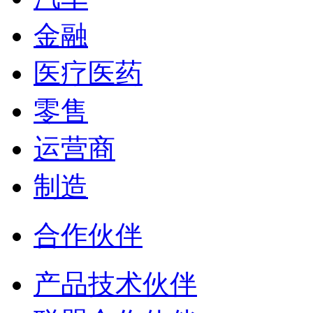
金融
医疗医药
零售
运营商
制造
合作伙伴
产品技术伙伴