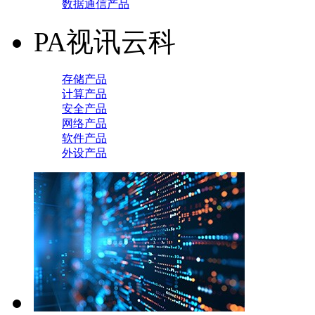
数据通信产品
PA视讯云科
存储产品
计算产品
安全产品
网络产品
软件产品
外设产品