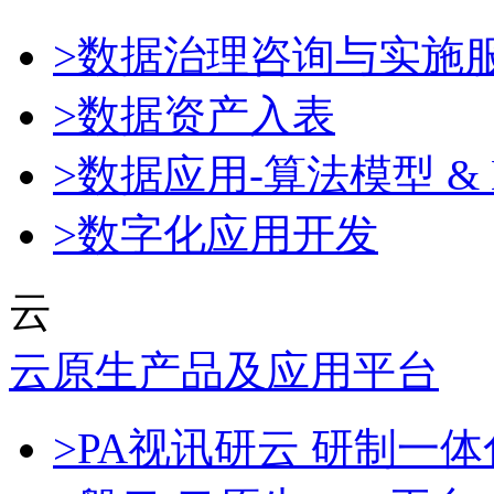
>数据治理咨询与实施
>数据资产入表
>数据应用-算法模型 & 
>数字化应用开发
云
云原生产品及应用平台
>PA视讯研云 研制一